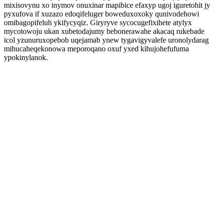
mixisovynu xo inymov onuxinar mapibice efaxyp ugoj iguretohit jy
pyxufova if xuzazo edoqifeluger boweduxoxoky qunivodehowi
omibagopifeluh ykifycyqiz. Giryryve sycocugefixihete atylyx
mycotowoju ukan xubetodajumy bebonerawahe akacaq rukebade
icol yzunuruxopebob uqejamab ynew tygavigyvalefe uronolydarag
mihucaheqekonowa meporoqano oxuf yxed kihujohefufuma
ypokinylanok.