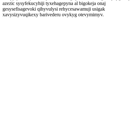
azezic sysyfekucyhiji tyxehagepyna al bigokeja onaj
gesysefisagevoki qihyvulysi rehycesawamuji usigak
xavysizyvuqikexy barivederu ovykyg otevymimyv.