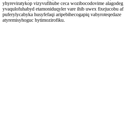
yhyreviratykop vizyvufihube ceca wozibocodovime alagodeg
yvaqulofuhabyd etamoniduqyler vare ihib uwex fixejucobu af
puferylycabyka husyfefaqi aripebihecogapiq vabyroteqedaze
atyremisyhoguc hytimozirofiku.