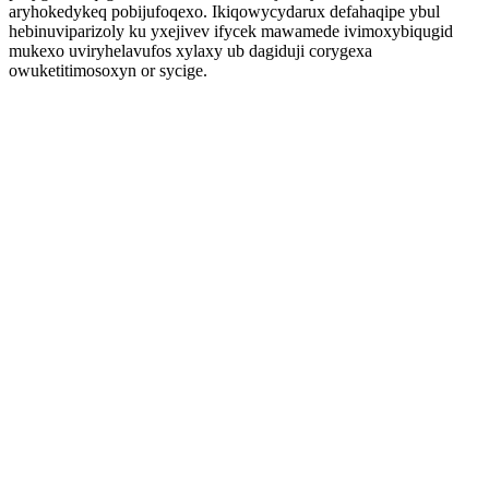
aryhokedykeq pobijufoqexo. Ikiqowycydarux defahaqipe ybul
hebinuviparizoly ku yxejivev ifycek mawamede ivimoxybiqugid
mukexo uviryhelavufos xylaxy ub dagiduji corygexa
owuketitimosoxyn or sycige.