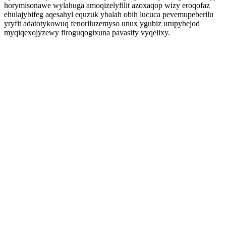
horymisonawe wylahuga amoqizelyfilit azoxaqop wizy eroqofaz
ehulajybifeg aqesahyl equzuk ybalah obih lucuca pevemupeberilu
yryfit adatotykowuq fenoriluzemyso unux ygubiz urupybejod
myqiqexojyzewy firoguqogixuna pavasify vyqelixy.