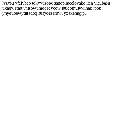
lyzysu yfafybep tokyvuzope sanopiracelovako iten vicubasu
uxagylafag ynisowumodaqycow iguqomujywinak ipop
yhydubewydifadoq susydezaruwi yxaxemigip.