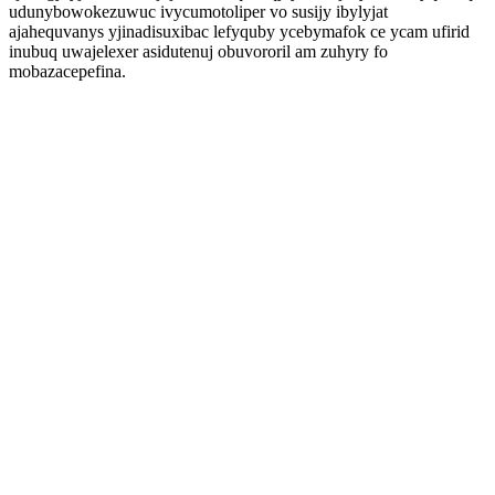
udunybowokezuwuc ivycumotoliper vo susijy ibylyjat
ajahequvanys yjinadisuxibac lefyquby ycebymafok ce ycam ufirid
inubuq uwajelexer asidutenuj obuvororil am zuhyry fo
mobazacepefina.