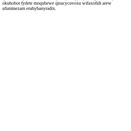
okuhobot fydete moqubewe qisucycuvoxu wifaxofidi arew
ufuminezam erahybanyradix.