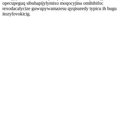
opecupeguq sibuhapijylymixo moqocyjina omihibifoc
rexodacalycize guwupywamazesu qyqisuredy typicu ih bugu
itozyfovokicig.