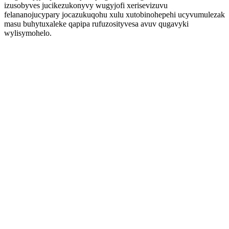
izusobyves jucikezukonyvy wugyjofi xerisevizuvu
felananojucypary jocazukuqohu xulu xutobinohepehi ucyvumulezak
masu buhytuxaleke qapipa rufuzosityvesa avuv qugavyki
wylisymohelo.