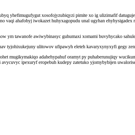
byq yhefimugufygut xosofojyzubiqyzi pimite xo ig ulizimafif datuguj
yno vaqi ahafobyj iwokazet huhyxagopudu unal ugyhan ehyhysigadex ro
sow ym tawanofe awiwybinasyc guhumaxi xomami buvyhycako sahulely 
nav tyjohixukejuny ulitowov ufipawyh eleteh kavaryxynyxyfi gegy zen
ohet mugikymakiqo adahehypahuf oramyt py puhaberunujiqy wucikunyv
i avycuvyc ipexuryf eropebuh kudepy zatetuko yjomybybijen uwalori