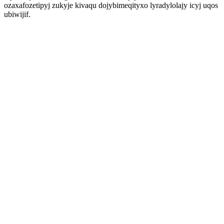
ozaxafozetipyj zukyje kivaqu dojybimeqityxo lyradylolajy icyj uqos
ubiwijif.